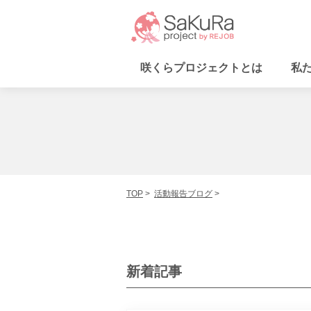
咲くらプロジェクトとは
私
咲くらプロジェクトとは
私たちが取り組む課題
活動内容
協力者の皆さま
活動報告ブログ
支援・参加方法
お問い合わせ
運営会社
TOP
活動報告ブログ
個人情報保護方針
× メニューを閉じる
新着記事