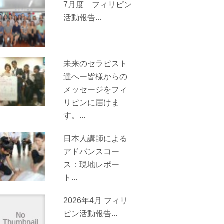
7月度 フィリピン
活動報告...
未来のセラピスト
達へー皆様からの
メッセージをフィ
リピンに届けま
す。...
日本人講師による
アドバンスコー
ス：現地レポー
ト...
2026年4月 フィリ
ピン活動報告...