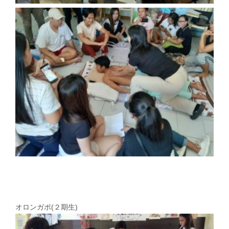
オロンガポ(２期⽣)