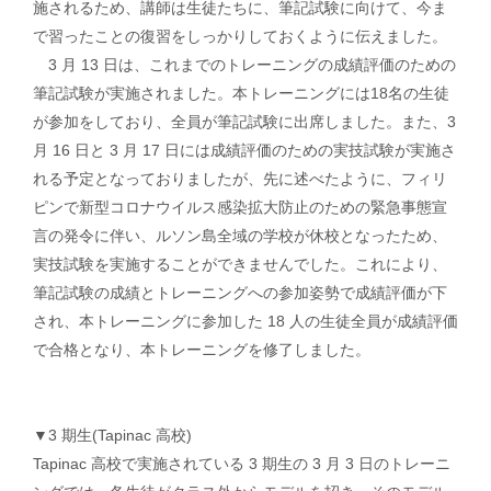
施されるため、講師は⽣徒たちに、筆記試験に向けて、今ま
で習ったことの復習をしっかりしておくように伝えました。
3 ⽉ 13 ⽇は、これまでのトレーニングの成績評価のための
筆記試験が実施されました。本トレーニングには18名の⽣徒
が参加をしており、全員が筆記試験に出席しました。また、3
⽉ 16 ⽇と 3 ⽉ 17 ⽇には成績評価のための実技試験が実施さ
れる予定となっておりましたが、先に述べたように、フィリ
ピンで新型コロナウイルス感染拡⼤防⽌のための緊急事態宣
⾔の発令に伴い、ルソン島全域の学校が休校となったため、
実技試験を実施することができませんでした。これにより、
筆記試験の成績とトレーニングへの参加姿勢で成績評価が下
され、本トレーニングに参加した 18 ⼈の⽣徒全員が成績評価
で合格となり、本トレーニングを修了しました。
▼3 期⽣(Tapinac ⾼校)
Tapinac ⾼校で実施されている 3 期⽣の 3 ⽉ 3 ⽇のトレーニ