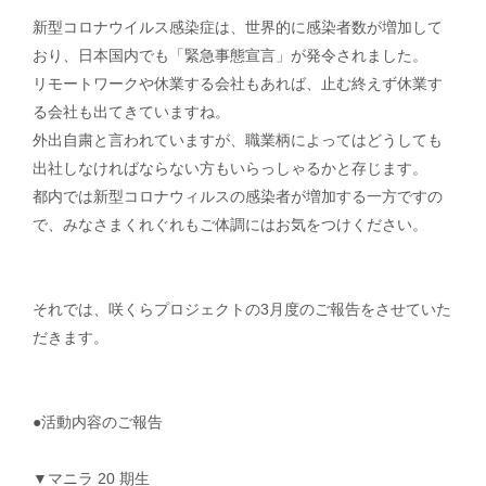
新型コロナウイルス感染症は、世界的に感染者数が増加して
お問い合わせ
おり、日本国内でも「緊急事態宣言」が発令されました。
リモートワークや休業する会社もあれば、止む終えず休業す
運営会社
る会社も出てきていますね。
個人情報保護方針
外出自粛と言われていますが、職業柄によってはどうしても
出社しなければならない方もいらっしゃるかと存じます。
都内では新型コロナウィルスの感染者が増加する一方ですの
で、みなさまくれぐれもご体調にはお気をつけください。
× メニューを閉じる
それでは、咲くらプロジェクトの3月度のご報告をさせていた
だきます。
●活動内容のご報告
▼マニラ 20 期⽣