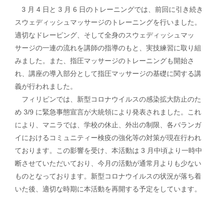
3 ⽉ 4 ⽇と 3 ⽉ 6 ⽇のトレーニングでは、前回に引き続き
スウェディッシュマッサージのトレーニングを⾏いました。
適切なドレーピング、そして全⾝のスウェディッシュマッ
サージの⼀連の流れを講師の指導のもと、実技練習に取り組
みました。また、指圧マッサージのトレーニングも開始さ
れ、講座の導⼊部分として指圧マッサージの基礎に関する講
義が⾏われました。
フィリピンでは、新型コロナウイルスの感染拡⼤防⽌のた
め 3/9 に緊急事態宣⾔が⼤統領により発表されました。これ
により、マニラでは、学校の休⽌、外出の制限、各バランガ
イにおけるコミュニティー検疫の強化等の対策が現在⾏われ
ております。この影響を受け、本活動は 3 ⽉中頃より⼀時中
断させていただいており、今⽉の活動が通常⽉よりも少ない
ものとなっております。新型コロナウイルスの状況が落ち着
いた後、適切な時期に本活動を再開する予定をしています。