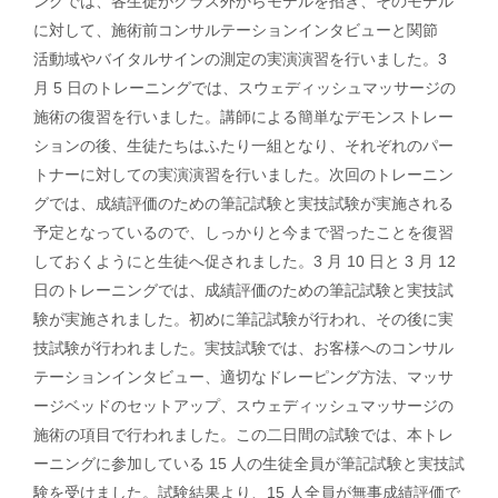
ングでは、各⽣徒がクラス外からモデルを招き、そのモデル
に対して、施術前コンサルテーションインタビューと関節
活動域やバイタルサインの測定の実演演習を⾏いました。3
⽉ 5 ⽇のトレーニングでは、スウェディッシュマッサージの
施術の復習を⾏いました。講師による簡単なデモンストレー
ションの後、⽣徒たちはふたり⼀組となり、それぞれのパー
トナーに対しての実演演習を⾏いました。次回のトレーニン
グでは、成績評価のための筆記試験と実技試験が実施される
予定となっているので、しっかりと今まで習ったことを復習
しておくようにと⽣徒へ促されました。3 ⽉ 10 ⽇と 3 ⽉ 12
⽇のトレーニングでは、成績評価のための筆記試験と実技試
験が実施されました。初めに筆記試験が⾏われ、その後に実
技試験が⾏われました。実技試験では、お客様へのコンサル
テーションインタビュー、適切なドレーピング⽅法、マッサ
ージベッドのセットアップ、スウェディッシュマッサージの
施術の項⽬で⾏われました。この⼆⽇間の試験では、本トレ
ーニングに参加している 15 ⼈の⽣徒全員が筆記試験と実技試
験を受けました。試験結果より、15 ⼈全員が無事成績評価で