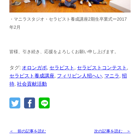
・マニラスタジオ・セラピスト養成講座2期生卒業式ー2017
年2月
皆様、引き続き、応援をよろしくお願い申し上げます。
タグ:
オロンガポ
,
セラピスト
,
セラピストコンテスト
,
セラピスト養成講座
,
フィリピン人招へい
,
マニラ
,
招
待
,
社会貢献活動
＜ 前の記事を読む
次の記事を読む ＞