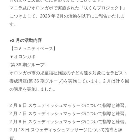
マニラ及びオロンガポで実施された『咲くらプロジェクト』
お問い合わせ
につきまして、2023 年 2月の活動を以下にご報告いたしま
す。
運営会社
個人情報保護方針
●2 月の活動内容
【コミュニティベース】
▼オロンガポ
[第 36 期グループ]
× メニューを閉じる
オロンガポ市の児童福祉施設の子ども達を対象にセラピスト
養成講座(第 36 期グループ)を実施しています。2 月は計 6 回
の講座を実施しました。
2 月 6 日 スウェディッシュマッサージについて指導と練習。
2 月 7 日 スウェディッシュマッサージについて指導と練習。
2 月 8 日 スウェディッシュマッサージについて指導と練習。
2 月 13 日 スウェディッシュマッサージについて指導と練
習。