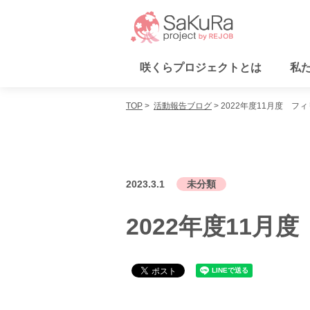
咲くらプロジェクトとは
私
咲くらプロジェクトとは
TOP
活動報告ブログ
2022年度11月度 フ
私たちが取り組む課題
活動内容
協力者の皆さま
活動報告ブログ
支援・参加方法
お問い合わせ
2023.3.1
未分類
運営会社
個人情報保護方針
2022年度11
× メニューを閉じる