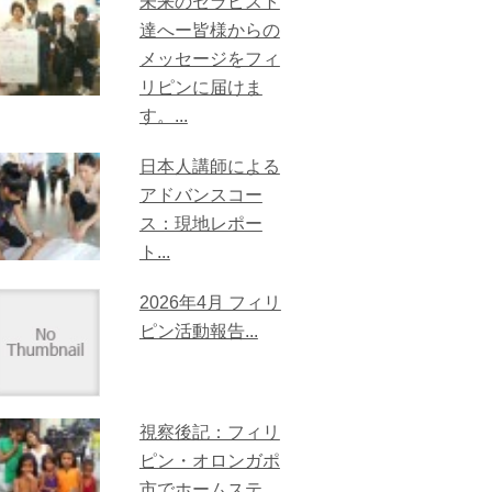
未来のセラピスト
達へー皆様からの
メッセージをフィ
リピンに届けま
す。...
日本人講師による
アドバンスコー
ス：現地レポー
ト...
2026年4月 フィリ
ピン活動報告...
視察後記：フィリ
ピン・オロンガポ
市でホームステ