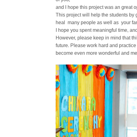
and I hope this project was an great o
This project will help the students by
heal many people as well as your fam
I hope you spent meaningful time, and
However, please keep in mind that this
future. Please work hard and practice a
become even more wonderful and meani