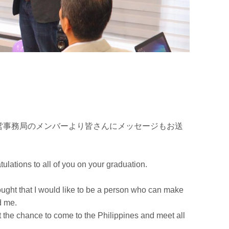
営事務局のメンバーより皆さんにメッセージもお送
atulations to all of you on your graduation.
ought that I would like to be a person who can make
d me.
t the chance to come to the Philippines and meet all