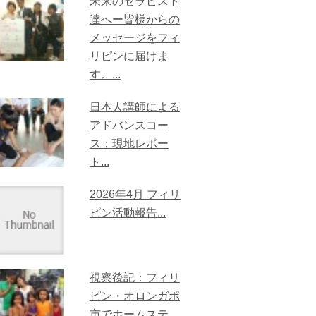
未来のセラピスト
達へー皆様からの
メッセージをフィ
リピンに届けま
す。...
日本人講師による
アドバンスコー
ス：現地レポー
ト...
2026年4月 フィリ
ピン活動報告...
視察後記：フィリ
ピン・オロンガポ
市でホームステ