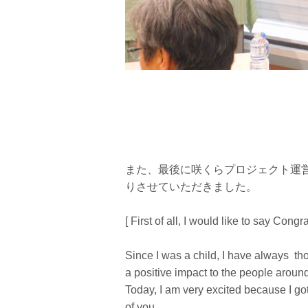
また、最後に咲くらプロジェクト運
りさせていただきました。
[
First of all, I would like to say Congr
Since I was a child, I have always th
a positive impact to the people aroun
Today, I am very excited because I go
of you,