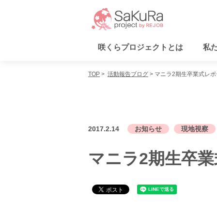
咲くらプロジェクトとは
私
咲くらプロジェクトとは
TOP
活動報告ブログ
マニラ2期生卒業式レポ
私たちが取り組む課題
活動内容
協力者の皆さま
活動報告ブログ
支援・参加方法
お問い合わせ
2017.2.14
お知らせ
現地視察
運営会社
個人情報保護方針
マニラ2期生卒
× メニューを閉じる