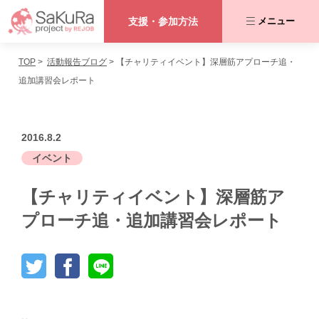
支援・参加方法
メニュー
TOP
活動報告ブログ
【チャリティイベント】深層筋アプローチ追・
咲くらプロジェクトとは
追加講習会レポート
私たちが取り組む課題
2016.8.2
活動内容
イベント
【チャリティイベント】深層筋ア
協力者の皆さま
プローチ追・追加講習会レポート
活動報告ブログ
支援・参加方法