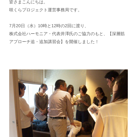
皆さまこんにちは。
咲くらプロジェクト運営事務局です。
お問い合わせ
7月20日（水）10時と12時の2回に渡り、
運営会社
株式会社ハーモニア・代表井澤氏のご協力のもと、【深層筋
個人情報保護方針
アプローチ追・追加講習会】を開催しました！
× メニューを閉じる