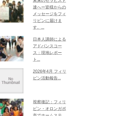
未来のセラピスト
達へー皆様からの
メッセージをフィ
リピンに届けま
す。...
日本人講師による
アドバンスコー
ス：現地レポー
ト...
2026年4月 フィリ
ピン活動報告...
視察後記：フィリ
ピン・オロンガポ
市でホームステ