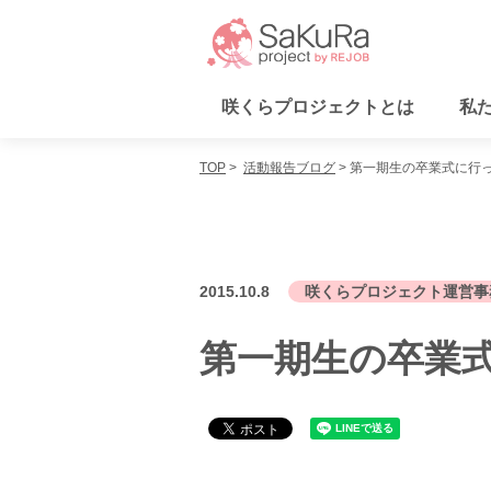
咲くらプロジェクトとは
私
咲くらプロジェクトとは
TOP
活動報告ブログ
第一期生の卒業式に行
私たちが取り組む課題
活動内容
協力者の皆さま
活動報告ブログ
支援・参加方法
お問い合わせ
2015.10.8
咲くらプロジェクト運営事
運営会社
個人情報保護方針
第一期生の卒業
× メニューを閉じる